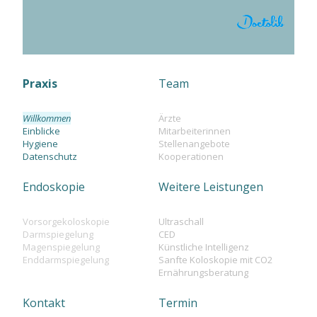
Praxis
Team
Willkommen
Ärzte
Einblicke
Mitarbeiterinnen
Hygiene
Stellenangebote
Datenschutz
Kooperationen
Endoskopie
Weitere Leistungen
Vorsorgekoloskopie
Ultraschall
Darmspiegelung
CED
Magenspiegelung
Künstliche Intelligenz
Enddarmspiegelung
Sanfte Koloskopie mit CO2
Ernährungsberatung
Kontakt
Termin