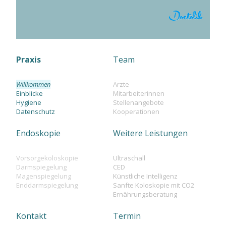
Praxis
Team
Willkommen
Ärzte
Einblicke
Mitarbeiterinnen
Hygiene
Stellenangebote
Datenschutz
Kooperationen
Endoskopie
Weitere Leistungen
Vorsorgekoloskopie
Ultraschall
Darmspiegelung
CED
Magenspiegelung
Künstliche Intelligenz
Enddarmspiegelung
Sanfte Koloskopie mit CO2
Ernährungsberatung
Kontakt
Termin