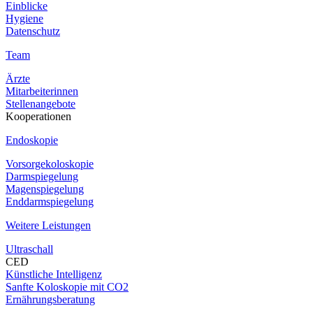
Einblicke
Hygiene
Datenschutz
Team
Ärzte
Mitarbeiterinnen
Stellenangebote
Kooperationen
Endoskopie
Vorsorgekoloskopie
Darmspiegelung
Magenspiegelung
Enddarmspiegelung
Weitere Leistungen
Ultraschall
CED
Künstliche Intelligenz
Sanfte Koloskopie mit CO2
Ernährungsberatung