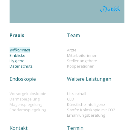
Praxis
Team
Willkommen
Ärzte
Einblicke
Mitarbeiterinnen
Hygiene
Stellenangebote
Datenschutz
Kooperationen
Endoskopie
Weitere Leistungen
Vorsorgekoloskopie
Ultraschall
Darmspiegelung
CED
Magenspiegelung
Künstliche Intelligenz
Enddarmspiegelung
Sanfte Koloskopie mit CO2
Ernährungsberatung
Kontakt
Termin