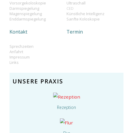
Vorsorgekoloskopie
Ultraschall
Darmspiegelung
CED
Magenspiegelung
Künstliche Intelligenz
Enddarmspiegelung
Sanfte Koloskopie
Kontakt
Termin
Sprechzeiten
Anfahrt
Impressum
Links
UNSERE PRAXIS
Rezeption