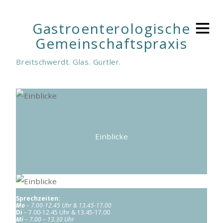
Gastroenterologische
Gemeinschaftspraxis
Breitschwerdt. Glas. Gürtler.
Einblicke
Sprechzeiten:
Mo
– 7.00-
12.45 Uhr & 13.45-17.00
Di
– 7.00-12.45 Uhr & 13.45-17.00
Mi
– 7.00 – 13.30 Uhr