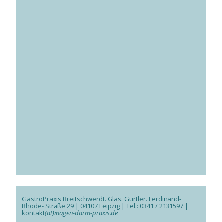
GastroPraxis Breitschwerdt. Glas. Gürtler. Ferdinand-
Rhode- Straße 29 | 04107 Leipzig | Tel.: 0341 / 2131597 |
kontakt
(at)magen-darm-praxis.de