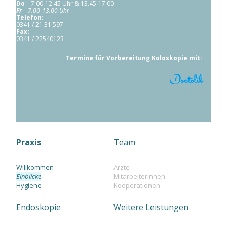
Do
– 7.00-12.45 Uhr & 13.45-17.00
Fr
– 7.00-13.00 Uhr
Telefon:
0341 / 21 31 597
Fax:
0341 / 22540123
Termine für Vorbereitung Koloskopie mit:
Praxis
Team
Willkommen
Ärzte
Einblicke
Mitarbeiterinnen
Hygiene
Kooperationen
Endoskopie
Weitere Leistungen